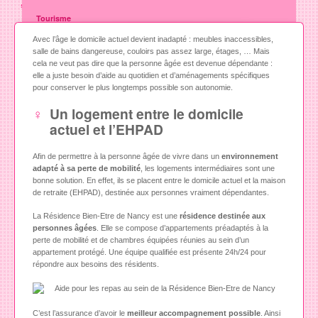
seniors
Tourisme
Avec l’âge le domicile actuel devient inadapté : meubles inaccessibles,
Sports
salle de bains dangereuse, couloirs pas assez large, étages, … Mais
Mode
cela ne veut pas dire que la personne âgée est devenue dépendante :
elle a juste besoin d’aide au quotidien et d’aménagements spécifiques
Animaux
pour conserver le plus longtemps possible son autonomie.
Un logement entre le domicile
Art et culture
actuel et l’EHPAD
Gastronomie
Auto moto
Afin de permettre à la personne âgée de vivre dans un
environnement
adapté à sa perte de mobilité
, les logements intermédiaires sont une
Maison
bonne solution. En effet, ils se placent entre le domicile actuel et la maison
de retraite (EHPAD), destinée aux personnes vraiment dépendantes.
Jardin
La Résidence Bien-Etre de Nancy est une
résidence destinée aux
Immobilier
personnes âgées
. Elle se compose d’appartements préadaptés à la
perte de mobilité et de chambres équipées réunies au sein d’un
Vie pratique
appartement protégé. Une équipe qualifiée est présente 24h/24 pour
répondre aux besoins des résidents.
Formations
Seniors
C’est l’assurance d’avoir le
meilleur accompagnement possible
. Ainsi
Santé & Soins