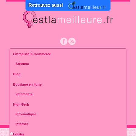
Retrouvez aussi
Entreprise & Commerce
Artisans
Blog
Boutique en ligne
Vêtements
High-Tech
Informatique
Internet
Loisirs
»
Vie pratique
»
Seniors
»
La meilleure solution intermédiaire pour les