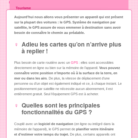
le GPS
Tourisme
Aujourd’hui nous allons vous présenter un appareil qui est présent
Sports
sur la plupart des voitures : le GPS. Système de navigation par
Mode
satellite, le GPS assure de vous emmener à destination sans avoir
besoin de connaître le chemin au préalable.
Animaux
Adieu les cartes qu’on n’arrive plus
Art et culture
à replier !
Gastronomie
Plus besoin de carte routière avec un
GPS
: elles sont accessibles
Auto moto
directement en ligne ou bien sur la mémoire de l’appareil.
V
ous pouvez
connaître votre position n’importe où à la surface de la terre, en
Maison
mer ou dans les airs
. De plus, la vitesse de déplacement d’une
personne ou d’un objet est également indiqué et ce, à chaque instant. Le
Jardin
positionnement par satellite ne nécessite aucun abonnement, il est
entièrement gratuit. Seul l’équipement GPS est à acheter.
Immobilier
Quelles sont les principales
Vie pratique
fonctionnalités du GPS ?
Formations
Couplé avec un
logiciel de navigation
(en ligne ou intégré dans la
Seniors
mémoire de l’appareil), le GPS permet de
planifier votre itinéraire
et
d’
estimer votre temps du trajet.
De plus, certains appareils ont
Santé & Soins