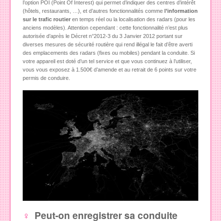
l’option POI (Point Of Interest) qui permet d’indiquer des centres d’intérêt
(hôtels, restaurants, …), et d’autres fonctionnalités comme
l’information
sur le trafic routier
en temps réel ou la localisation des radars (pour les
anciens modèles). Attention cependant : cette fonctionnalité n’est plus
autorisée d’après le Décret n°2012-3 du 3 Janvier 2012 portant sur
diverses mesures de sécurité routière qui rend illégal le fait d’être averti
des emplacements des radars (fixes ou mobiles) pendant la conduite. Si
votre appareil est doté d’un tel service et que vous continuez à l’utiliser,
vous vous exposez à 1.500€ d’amende et au retrait de 6 points sur votre
permis de conduire.
Peut-on enregistrer sa conduite