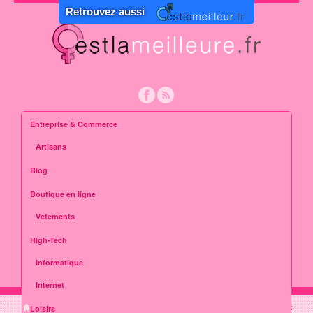
Retrouvez aussi
Entreprise & Commerce
Artisans
Blog
Boutique en ligne
Vêtements
High-Tech
Informatique
Internet
Loisirs
»
Loisirs
»
Auto moto
»
C’est la meilleure façon de naviguer sur la route :