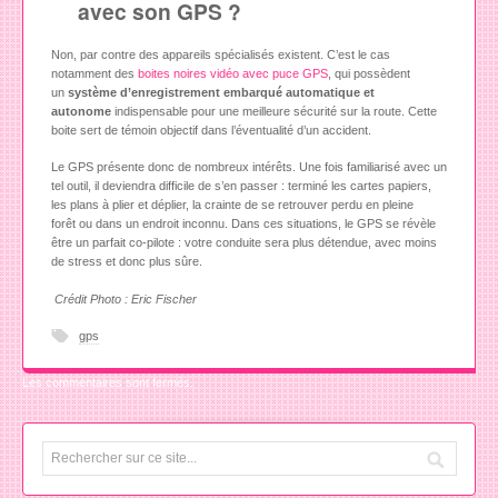
avec son GPS ?
Non, par contre des appareils spécialisés existent. C’est le cas
notamment des
boites noires vidéo avec puce GPS
, qui possèdent
un
système d’enregistrement embarqué automatique et
autonome
indispensable pour une meilleure sécurité sur la route. Cette
boite sert de témoin objectif dans l’éventualité d’un accident.
Le GPS présente donc de nombreux intérêts. Une fois familiarisé avec un
tel outil, il deviendra difficile de s’en passer : terminé les cartes papiers,
les plans à plier et déplier, la crainte de se retrouver perdu en pleine
forêt ou dans un endroit inconnu. Dans ces situations, le GPS se révèle
être un parfait co-pilote : votre conduite sera plus détendue, avec moins
de stress et donc plus sûre.
Crédit Photo : Eric Fischer
gps
Les commentaires sont fermés.