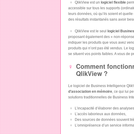
QlikView est un
logiciel flexible
perme
accessible sur tous les supports (ordina
leurs données, où qu’ils soient et quelle
des résultats instantanés sans avoir beso
QlikView est le seul
logiciel Busines
proposant également des « non-réponses
indiquer les produits que vous avez ven
produits qui n’ont pas été vendus. Le lo
se situent vos points faibles. A vous de
Comment fonctionne
QlikView ?
Le logiciel de Business Intelligence Ql
d’association en mémoire
, ce qui lui 
solutions traditionnelles de Business Inte
L’incapacité d’élaborer des analyses
L’accès laborieux aux données,
Des sources de données souvent très
L’omniprésence d’un service informa