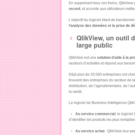
En supprimant tous ces freins, QlikView 
record
, et accorde aux utilisateurs mét
L’objectif du logiciel étant de transfor
l’analyse des données et la prise de d
QlikView, un outil
large public
QlikView est une
solution d’aide à la pr
secteurs d’activités et répond aux besoin
Déjà plus de 33 000 entreprises ont chois
trouvent des entreprises du secteur de l
distribution, de l’agroalimentaire, de l’
la santé.
Le logiciel de Business Intelligence Qlik
Au service commercial
: le logicie
d’identifier les produits les plus rentabl
Au service achat
: QlikView leur p