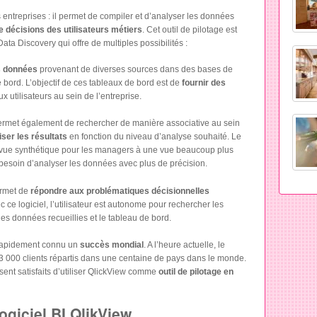
s entreprises : il permet de compiler et d’analyser les données
 de décisions des utilisateurs métiers
. Cet outil de pilotage est
ata Discovery qui offre de multiples possibilités :
 données
provenant de diverses sources dans des bases de
bord. L’objectif de ces tableaux de bord est de
fournir des
x utilisateurs au sein de l’entreprise.
rmet également de rechercher de manière associative au sein
iser les résultats
en fonction du niveau d’analyse souhaité. Le
e vue synthétique pour les managers à une vue beaucoup plus
t besoin d’analyser les données avec plus de précision.
ermet de
répondre aux problématiques décisionnelles
 ce logiciel, l’utilisateur est autonome pour rechercher les
es données recueillies et le tableau de bord.
 rapidement connu un
succès mondial
. A l’heure actuelle, le
 33 000 clients répartis dans une centaine de pays dans le monde.
isent satisfaits d’utiliser QlickView comme
outil de pilotage en
ogiciel BI QlikView