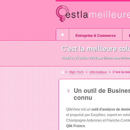
Entreprise & Commerce
Artisans
C’est la meilleure sol
Publié le
21 juillet 2015
par
Emma
dans
Inform
»
High-Tech
»
Informatique
»
C’est la me
Un outil de Busine
connu
QlikView est un
outil d’analyse de donn
et propulsé par EasyNeo, expert en solut
Champagne Ardennes et Franche-Comt
Qlik France
.