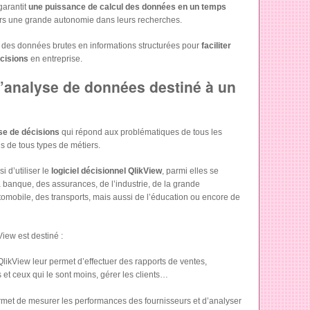
garantit
une puissance de calcul des données en un temps
iers une grande autonomie dans leurs recherches.
mer des données brutes en informations structurées pour
faciliter
écisions
en entreprise.
 d’analyse de données destiné à un
ise de décisions
qui répond aux problématiques de tous les
s de tous types de métiers.
i d’utiliser le
logiciel décisionnel QlikView
, parmi elles se
a banque, des assurances, de l’industrie, de la grande
automobile, des transports, mais aussi de l’éducation ou encore de
View est destiné :
l QlikView leur permet d’effectuer des rapports de ventes,
es et ceux qui le sont moins, gérer les clients…
ermet de mesurer les performances des fournisseurs et d’analyser