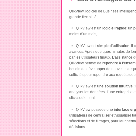
QlikView, logiciel de Business Intelligence
grande flexibilité :
QlikView est un
logiciel rapide
: un p
moins d’un mois,
QlikView est
simple d’utilisation
: il
avancés. Après quelques minutes de forma
par les utilisateurs finaux. L’assistance
QlikView permet de
répondre à l’ensem
besoin de développer de nouvelles requ
sollicités pour répondre aux requêtes des
QlikView est
une solution intuitive
:
analyser les données d’une entreprise e
clics seulement.
QlikView possède une
interface er
utilisateurs de centraliser et visualiser
sélections et de filtrages, pour leur per
décisions.