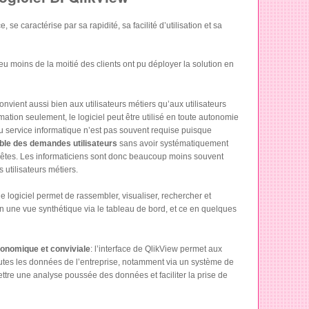
, se caractérise par sa rapidité, sa facilité d’utilisation et sa
eu moins de la moitié des clients ont pu déployer la solution en
 convient aussi bien aux utilisateurs métiers qu’aux utilisateurs
tion seulement, le logiciel peut être utilisé en toute autonomie
 du service informatique n’est pas souvent requise puisque
ble des demandes utilisateurs
sans avoir systématiquement
êtes. Les informaticiens sont donc beaucoup moins souvent
 utilisateurs métiers.
 le logiciel permet de rassembler, visualiser, rechercher et
n une vue synthétique via le tableau de bord, et ce en quelques
gonomique et conviviale
: l’interface de QlikView permet aux
 toutes les données de l’entreprise, notamment via un système de
mettre une analyse poussée des données et faciliter la prise de