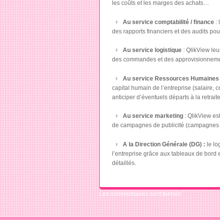
les coûts et les marges des achats…
Au service comptabilité / finance
:
des rapports financiers et des audits pou
Au service logistique
: QlikView leu
des commandes et des approvisionneme
Au service Ressources Humaines
capital humain de l’entreprise (salaire, c
anticiper d’éventuels départs à la retra
Au service marketing
: QlikView est
de campagnes de publicité (campagnes 
A la Direction Générale (DG) :
le lo
l’entreprise grâce aux tableaux de bord e
détaillés.
Les commentaires sont fermés.