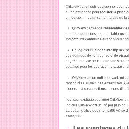
Qlikview est un outil décisionnel pour le
d’une entreprise pour
faciliter la prise
un logiciel innovant sur le marché de la D
QlikView permet de
rassembler des
données pour constituer des tableaux de 
indicateurs communs
aux services et au
Ce
logiciel Business Intelligence
pe
des données de l’entreprise et de
visual
degré d’analyse peut aller d’une simpl
détaillée pour les opérationnels, qui on
QlikView est un outil innovant qui p
rencontrées au sein des entreprises. Avec
réponses à ses questions en consultant l
Tout ceci explique pourquoi QlikView a
logiciel QlikView est utilisé par plus de
La quasi-totaliyé des clients (96 %) se d
entreprise
.
Les avantages du l