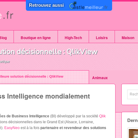
Retrouvez aussi
Blog
Boutique en ligne
High-Tech
Loisirs
Maison
Vêtements
Informatique
Tourisme
Jardin
ution décisionnelle : QlikView
Internet
Sports
Immobilier
atique
Mode
illeure solution décisionnelle : QlikView
Animaux
Art et culture
ss Intelligence mondialement
Gastronomie
Auto moto
ées de Business Intelligence
(BI) développé par la société
Qlik
Derni
ions décisionnelles dans le Grand Est (Alsace, Lorraine,
é).
EasyNeo
est à la fois
partenaire et revendeur des solutions