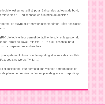
 le logiciel est surtout utilisé pour réaliser des tableaux de bord,
r relever les KPI indispensables à la prise de décision.
r permet de suivre et d’analyser instantanément l’état des stocks,
nts.
 (RH)
: le logiciel leur permet de faciliter le suivi et la gestion du
ongés, arrêts de travail, effectifs…). Un atout essentiel pour
ite ou de préparer des embauches.
 principalement utilisé pour le reporting et le suivi des résultats
Facebook, AdWords, Twitter…)
giciel décisionnel leur permet d’analyser les performances de
t de piloter l’entreprise de façon optimale grâce aux reportings