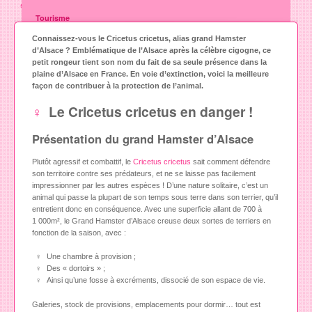
son extinction
Tourisme
Connaissez-vous le Cricetus cricetus, alias grand Hamster
Sports
d’Alsace ? Emblématique de l’Alsace après la célèbre cigogne, ce
Mode
petit rongeur tient son nom du fait de sa seule présence dans la
plaine d’Alsace en France. En voie d’extinction, voici la meilleure
Animaux
façon de contribuer à la protection de l’animal.
Le Cricetus cricetus en danger !
Art et culture
Gastronomie
Présentation du grand Hamster d’Alsace
Auto moto
Plutôt agressif et combattif, le
Cricetus cricetus
sait comment défendre
son territoire contre ses prédateurs, et ne se laisse pas facilement
Maison
impressionner par les autres espèces ! D’une nature solitaire, c’est un
Jardin
animal qui passe la plupart de son temps sous terre dans son terrier, qu’il
entretient donc en conséquence. Avec une superficie allant de 700 à
Immobilier
1 000m², le Grand Hamster d’Alsace creuse deux sortes de terriers en
fonction de la saison, avec :
Vie pratique
Une chambre à provision ;
Formations
Des « dortoirs » ;
Ainsi qu’une fosse à excréments, dissocié de son espace de vie.
Seniors
Galeries, stock de provisions, emplacements pour dormir… tout est
Santé & Soins