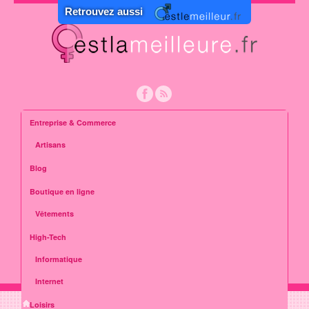
Retrouvez aussi
Entreprise & Commerce
Artisans
Blog
Boutique en ligne
Vêtements
High-Tech
Informatique
Internet
Loisirs
»
Loisirs
»
Animaux
»
C’est la meilleure façon de protéger le Cricetus de