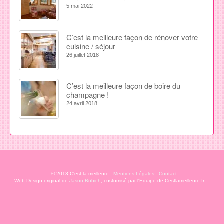
5 mai 2022
C’est la meilleure façon de rénover votre
cuisine / séjour
26 juillet 2018
C’est la meilleure façon de boire du
champagne !
24 avril 2018
© 2013 C'est la meilleure -
Mentions Légales
-
Contact
Web Design original de
Jason Bobich
, customisé par l'Equipe de Cestlameilleure.fr